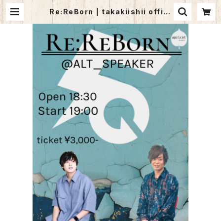
Re:ReBorn | takakiishii offici
al goods