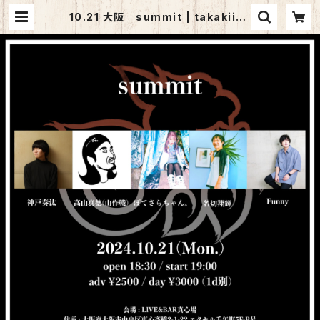
10.21 大阪 summit | takakiish
ii official goods