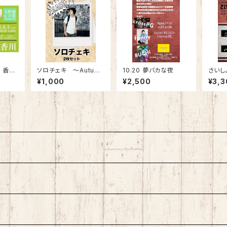
 香川
ソロチェキ 〜Autum
10.20 夢バカな夜
さいし
n〜
¥1,000
¥2,500
¥3,3