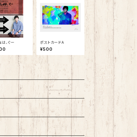
ょは、ぐー
ポストカードA
00
¥500