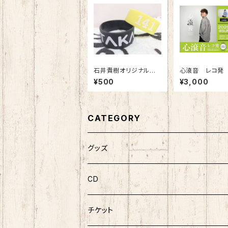
石井貴樹オリジナルデ
心滾音 レコ発
ザインラバーバンド
ライブ
¥500
¥3,000
CATEGORY
グッズ
CD
チケット