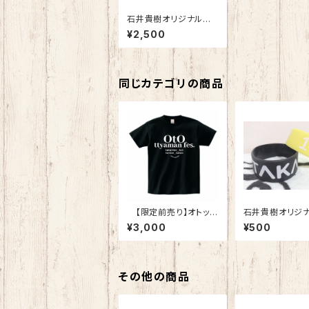
石井貴樹オリジナルデ
ザインTシャツ(66⚡️)
¥2,500
同じカテゴリの商品
【限定前売り】オトッチ
石井貴樹オリジ
ャマンfes Tシャツ
ザインラバーバン
¥3,000
¥500
その他の商品