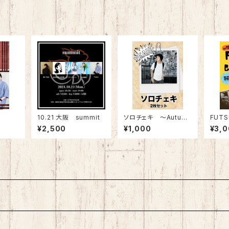
10.21 大阪 summit
ソロチェキ 〜Autum
FUTS
n〜
TA Li
¥2,500
¥1,000
¥3,