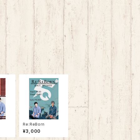
Re:ReBorn
¥3,000