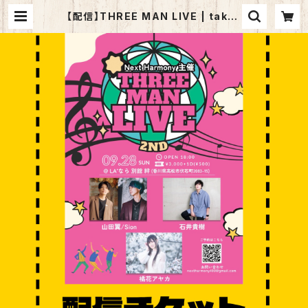
【配信】THREE MAN LIVE | takak
iishii official goods